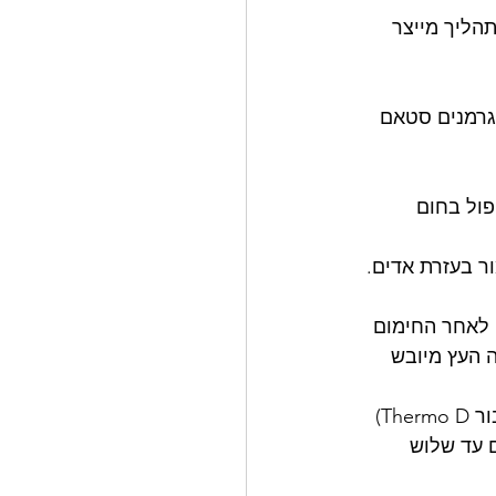
הליך מייצר 
י המדענים הגרמנים סטאם 
בטיפול בחום 
רות מוגברת ל 100 מעלות צלזיוס. לאחר החימום 
וס, לאחר שלב זה העץ מיובש 
2. טיפול בחום : העלאת הטמפרטורה  ל 180 ° C (עבור Thermo S) או ל 212 ° C (עבור Thermo D) 
 עד שלוש 