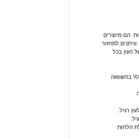
ותיות. הם מיוצרים 
ניתנים למחזור.
שומר על עמידותו של העץ בכל 
  מאפייני הכיפוף והפיתול בעץ שעבר תהליך NOVATHERMO מופחתים ב-% 90 בהשוואה 
 
כולת הלחות 