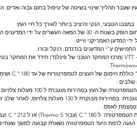
ץ שעבר תהליך שינוי בשיטה של טיפול בחום גבוה ואדים, הת
במצבו הטבעי, הנקי והיציב ביותר לאורך כל חיי העץ.
העץ הראשון שטופל בחום הופק בשנות ה- 30 של המאה העשרים על יד
מישים ע"י המדענים בנדנדם, רנקל ובורו. 
בתחילת שנות ה -90 ה- VTT (מרכז המחקר הטכני של פינלנד) חידד את המחקר 
שלבים : 
1. ייבוש העץ : העלאת הטמפרטורה של העץ במהי
המהיר, הטמפרטורה מוגברת  במהירות מבוקרת ל 130 מעלות צלזי
צטמצמת לאפס.
הגעה לרמת היעד הטמפרטורה נשארת קבועה למשך שעתיים