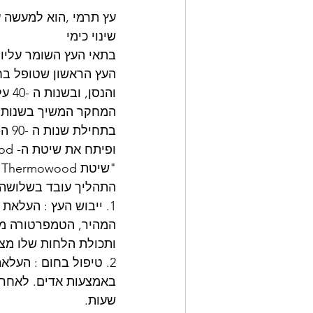
עץ תרמי ,הוא למעשה ע
שינוי כימי 
בתאי העץ השומר עליו  
והנסן, ובשנות ה -40 על ידי המדען האמריקני ווייט. 
המחקר המשיך בשנות הח
ופיתח את שיטת ה- Thermowood.
"שיטת Thermowood" כוללת חימום של העצים לטמפרטורות של עד 180 ° C ושימור בעזרת אדים. 
התהליך עובד בשלושה 
ותכולת הלחות שלו מ
באמצעות אדים. לאחר 
שעות.