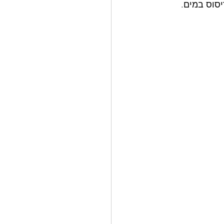
ות צלזיוס על ידי ריסוס במים. 