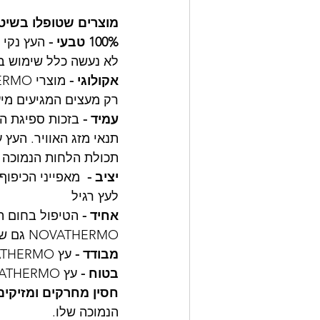
מוצרים שטופלו בשיטת NOVATHERMO
100% טבעי
-
 העץ נקי 
לא נעשה כלל שימוש בכ
אקולוגי -
רק מעצים המגיעים מיע
עמיד
-
תנאי מזג האוויר. העץ 
תכולת הלחות הנמוכה ג
יציב
-
לעץ רגיל
אחיד
-
 הטיפול בחום ה
NOVATHERMO גם שומר טוב יותר על לכה ועל צבעו. 
מבודד
-
 עץ NOVATHERMO מספק 25% יותר בידוד חום ובידוד אקוסטי בהשוואה לעץ רגיל.
בטוח
-
 עץ NOVATHERMO מספק חסינות גבוהה משמעותית לאש בהשוואה לעץ רגיל.
חסין מחרקים ומזיקים 
הנמוכה שלו.