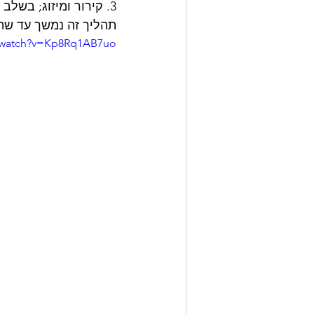
תהליך זה נמשך עד שתכולת
/watch?v=Kp8Rq1AB7uo